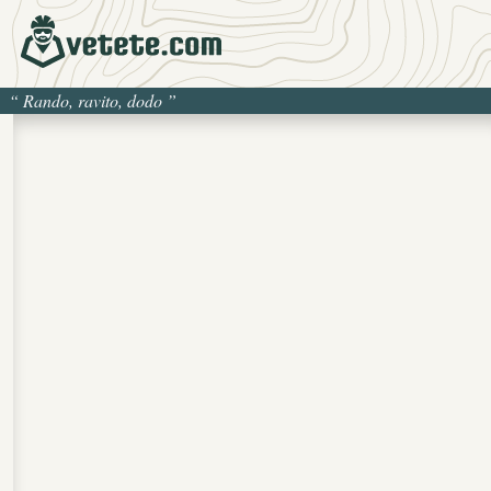
“
Rando, ravito, dodo
”