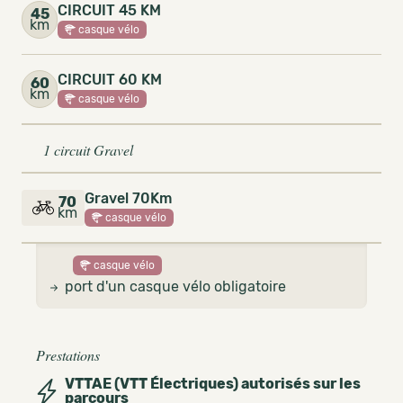
CIRCUIT 45 KM
45
km
casque vélo
CIRCUIT 60 KM
60
km
casque vélo
1 circuit Gravel
Gravel 70Km
70
km
casque vélo
casque vélo
port d'un casque vélo obligatoire
Prestations
VTTAE (VTT Électriques) autorisés sur les
parcours