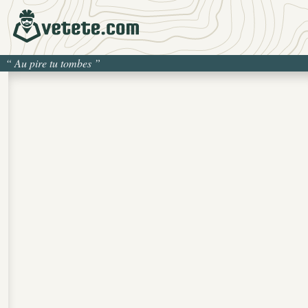
“
Au pire tu tombes
”