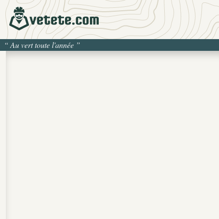
“
Au vert toute l'année
”