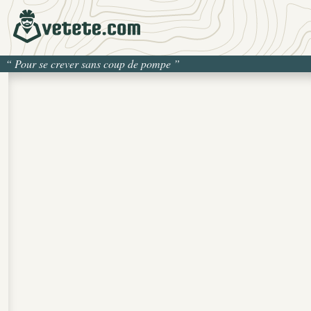
“
Pour se crever sans coup de pompe
”