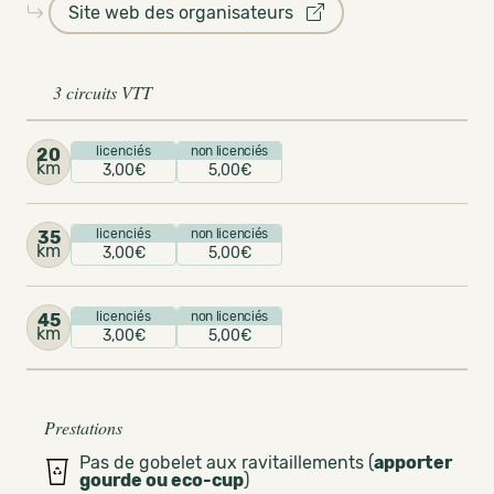
Site web des organisateurs
3 circuits VTT
licenciés
non licenciés
20
km
3,00€
5,00€
licenciés
non licenciés
35
km
3,00€
5,00€
licenciés
non licenciés
45
km
3,00€
5,00€
Prestations
Pas de gobelet aux ravitaillements (
apporter
gourde ou eco-cup
)