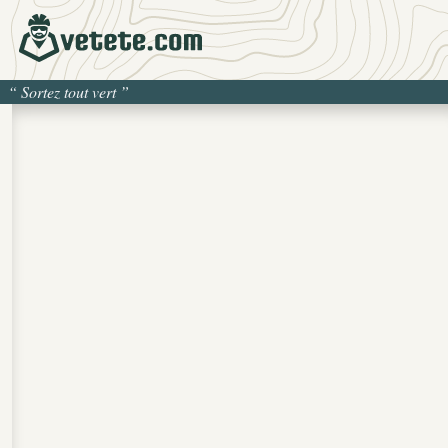
“
Sortez tout vert
”