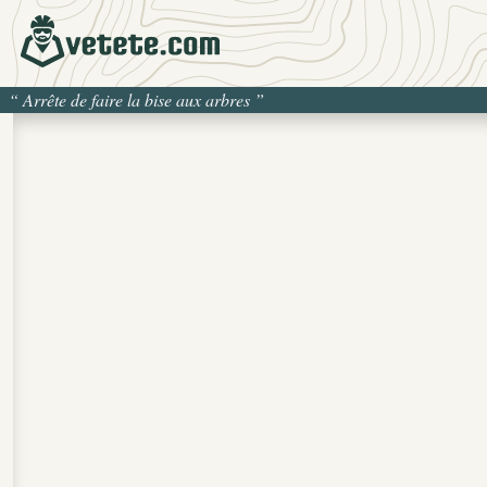
“
Arrête de faire la bise aux arbres
”