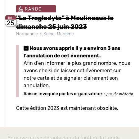
RANDO
"La Troglodyte" à Moulineaux le
juin
25
dimanche 25 juin 2023
Normandie
Seine-Maritime
Nous avons appris il y a environ 3 ans
l'annulation de cet événement.
Afin d'en informer le plus grand nombre, nous
avons choisi de laisser cet événement sur
notre carte et de signaler clairement son
annulation.
pas de médecin
Raison invoquée par les organisateurs :
Cette édition 2023 est maintenant obsolète.
Epreuve qui se déroule dans la forêt de la Londe