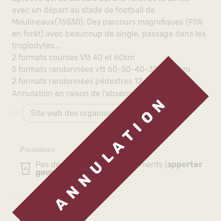
avec un départ au stade de football de
Moulineaux(76530). Des parcours magnifiques (95%
en forêt) avec beaucoup de single, passage dans les
troglodytes….
2 formats courses Vtt 40 et 60km
5 formats randonnées vtt 60-50-40-30 et 20km
2 formats randonnées pédestres 12 et 6km
Annulation en raison de l’absence de médecins :(
A N N U L A T I O N
Site web des organisateurs
Prestations
Pas de gobelet aux ravitaillements (
apporter
gourde ou eco-cup
)
Organisateurs