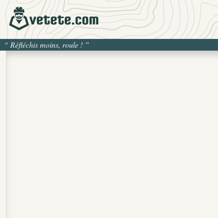
“
Réfléchis moins, roule !
”