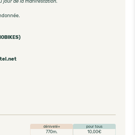
 jour de la manifestation.
randonnée.
TMOBIKES)
tel.net
dénivelé+
pour tous
770m.
10,00€