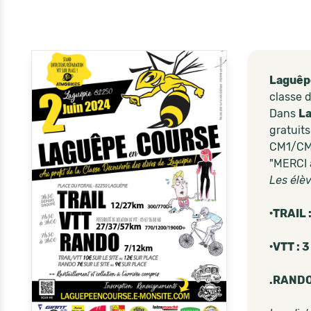
Laguêp
classe d
Dans
La
gratuits
CM1/CM2
"MERCI 
Les élè
·TRAIL 
·VTT : 
.RANDO 