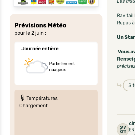
Les dis
Ravitail
Repas à 
Prévisions Météo
pour le 2 juin :
Un Stan
Journée entière
Vous av
Rensei
Partiellement
précise
nuageux
Si
Températures
Chargement…
ci
27
EN
km