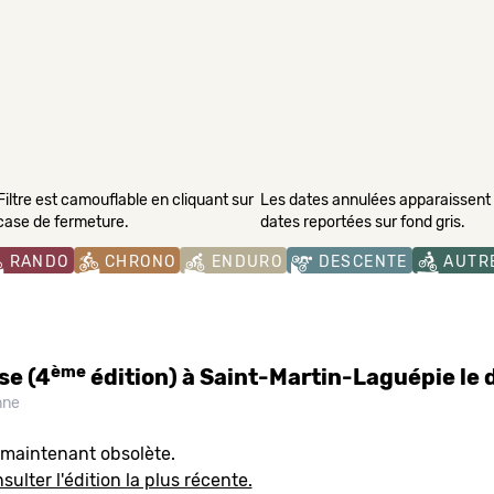
Filtre est camouflable en cliquant sur
Les dates annulées apparaissent s
 case de fermeture.
dates reportées sur fond gris.
RANDO
CHRONO
ENDURO
DESCENTE
AUTR
ème
se (4
édition) à Saint-Martin-Laguépie le
nne
 maintenant obsolète.
sulter l'édition la plus récente.