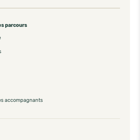
es parcours
e
s
les accompagnants