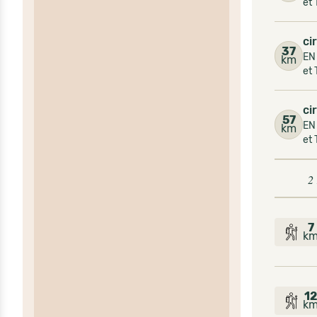
et 
ci
37
EN
km
et 
ci
57
EN
km
et 
2
7
k
1
k