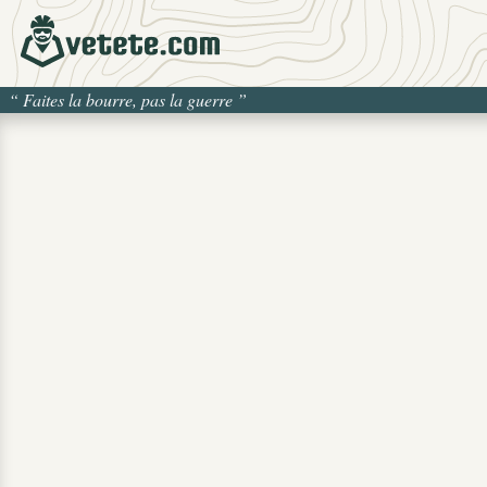
“
Faites la bourre, pas la guerre
”