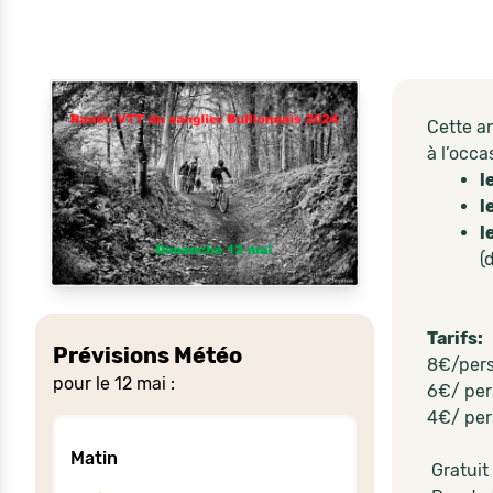
Cette a
à l’occa
l
l
l
(
Tarifs:
Prévisions Météo
8€/pers
pour le 12 mai :
6€/ per
4€/ per
Matin
Gratuit 