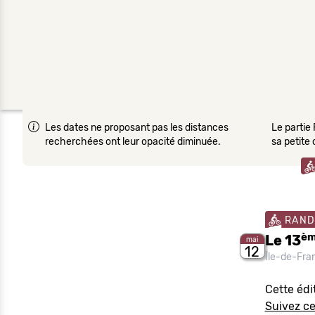
Les dates ne proposant pas les distances
Le partie 
recherchées ont leur opacité diminuée.
sa petite
RAND
è
Le 13
mai
12
Île-de-Fr
Cette édi
Suivez ce 