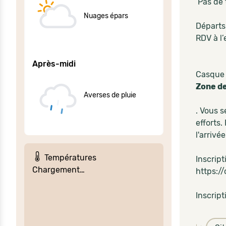
Pas de t
Nuages épars
Départs 
RDV à l’
Après-midi
Casque 
Zone d
Averses de pluie
. Vous s
efforts.
l'arrivé
Températures
Inscript
Chargement…
https:/
Inscript