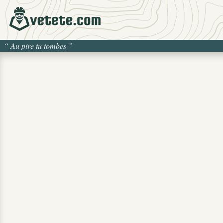
“
Au pire tu tombes
”