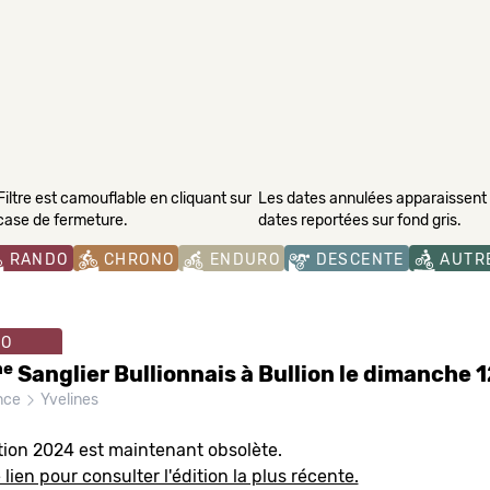
Filtre est camouflable en cliquant sur
Les dates annulées apparaissent s
 case de fermeture.
dates reportées sur fond gris.
RANDO
CHRONO
ENDURO
DESCENTE
AUTR
O
me
Sanglier Bullionnais à Bullion le dimanche 
ance
Yvelines
tion 2024 est maintenant obsolète.
lien pour consulter l'édition la plus récente.