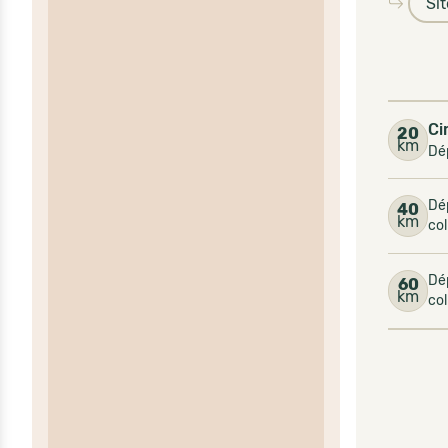
Si
Ci
20
km
Dép
Dép
40
km
col
Dép
60
km
col