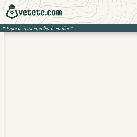
“
Enfin de quoi mouiller le maillot
”