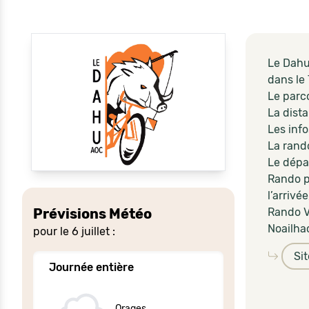
Le Dahu
dans le 
Le parco
La dista
Les info
La rando
Le dépar
Rando pé
l’arrivé
Rando VT
Prévisions Météo
Noailha
pour le 6 juillet :
Si
Journée entière
Orages