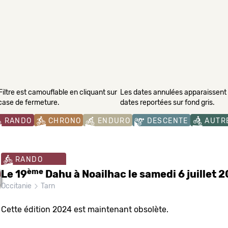
Filtre est camouflable en cliquant sur
Les dates annulées apparaissent s
 case de fermeture.
dates reportées sur fond gris.
RANDO
CHRONO
ENDURO
DESCENTE
AUTR
RANDO
ème
Le 19
Dahu à Noailhac le samedi 6 juillet 
Occitanie
Tarn
Cette édition 2024 est maintenant obsolète.