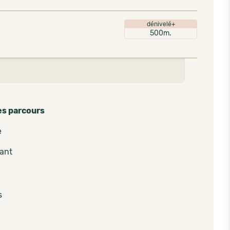
dénivelé+
500m.
es parcours
e
pant
s