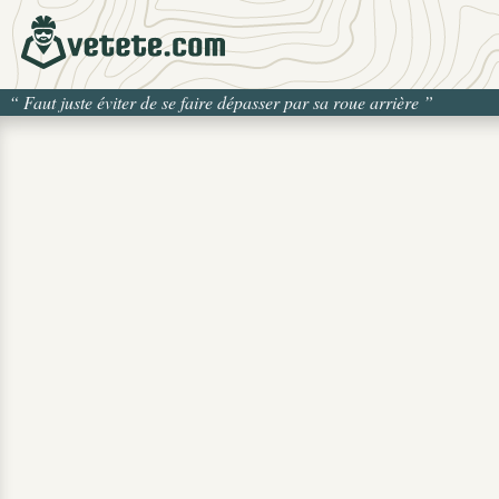
“
Faut juste éviter de se faire dépasser par sa roue arrière
”