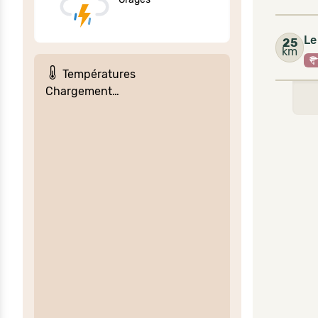
Le
25
km
Températures
Chargement…