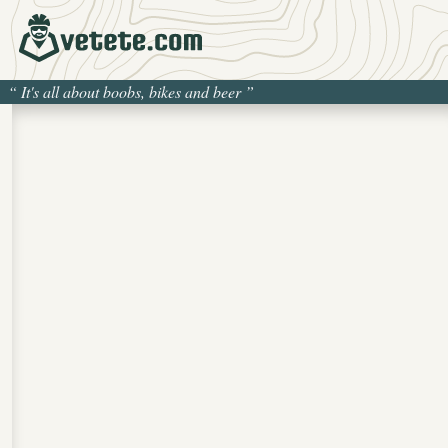
“
It's all about boobs, bikes and beer
”