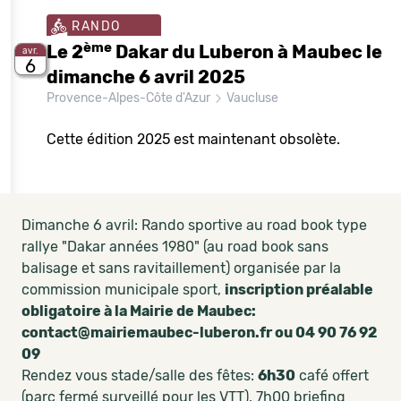
RANDO
ème
Le 2
Dakar du Luberon à Maubec le
avr.
6
dimanche 6 avril 2025
Provence-Alpes-Côte d'Azur
Vaucluse
Cette édition 2025 est maintenant obsolète.
Dimanche 6 avril: Rando sportive au road book type
rallye "Dakar années 1980" (au road book sans
balisage et sans ravitaillement) organisée par la
commission municipale sport,
inscription préalable
obligatoire à la Mairie de Maubec:
contact@mairiemaubec-luberon.fr ou 04 90 76 92
09
Rendez vous stade/salle des fêtes:
6h30
café offert
(parc fermé surveillé pour les VTT), 7h00 briefing