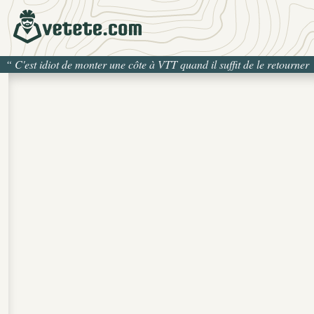
“
C'est idiot de monter une côte à VTT quand il suffit de le retourner
pour la descendre
”