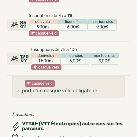
Inscriptions de 7h à 11h
dénivelé+
licenciés
non licenciés
85
km
900m.
6,00€
9,00€
casque vélo
Inscriptions de 7h à 10h
dénivelé+
licenciés
non licenciés
120
km
1 500m.
6,00€
9,00€
casque vélo
casque vélo
port d'un casque vélo obligatoire
Prestations
VTTAE (VTT Électriques) autorisés sur les
parcours