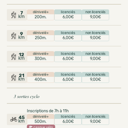
dénivelé+
licenciés
non licenciés
7
km
200m.
6,00€
9,00€
dénivelé+
licenciés
non licenciés
9
km
250m.
6,00€
9,00€
dénivelé+
licenciés
non licenciés
12
km
300m.
6,00€
9,00€
dénivelé+
licenciés
non licenciés
21
km
400m.
6,00€
9,00€
3 sorties cyclo
Inscriptions de 7h à 11h
dénivelé+
licenciés
non licenciés
45
km
500m.
6,00€
9,00€
casque vélo