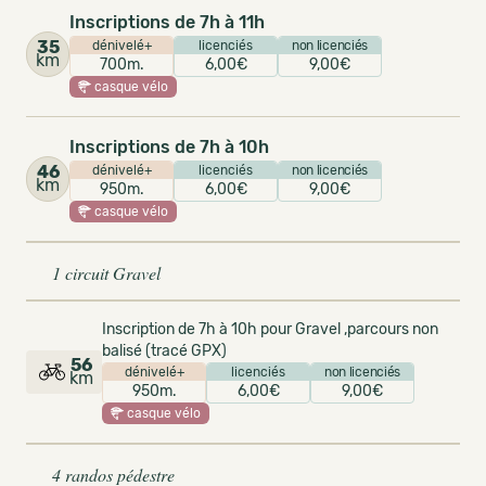
Inscriptions de 7h à 11h
35
dénivelé+
licenciés
non licenciés
km
700m.
6,00€
9,00€
casque vélo
Inscriptions de 7h à 10h
46
dénivelé+
licenciés
non licenciés
km
950m.
6,00€
9,00€
casque vélo
1 circuit Gravel
Inscription de 7h à 10h pour Gravel ,parcours non
balisé (tracé GPX)
56
dénivelé+
licenciés
non licenciés
km
950m.
6,00€
9,00€
casque vélo
4 randos pédestre