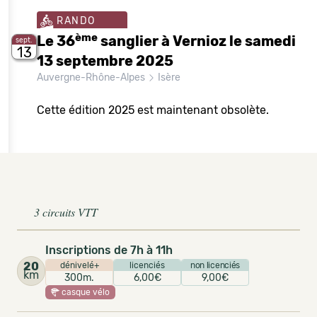
RANDO
ème
Le 36
sanglier à Vernioz le samedi
sept.
13
13 septembre 2025
Auvergne-Rhône-Alpes
Isère
Cette édition 2025 est maintenant obsolète.
3 circuits VTT
Inscriptions de 7h à 11h
20
dénivelé+
licenciés
non licenciés
km
300m.
6,00€
9,00€
casque vélo