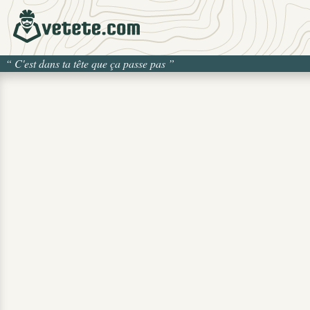
“
C'est dans ta tête que ça passe pas
”