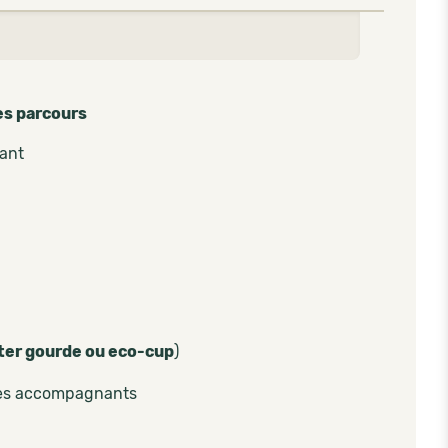
es parcours
pant
ter gourde ou eco-cup
)
les accompagnants