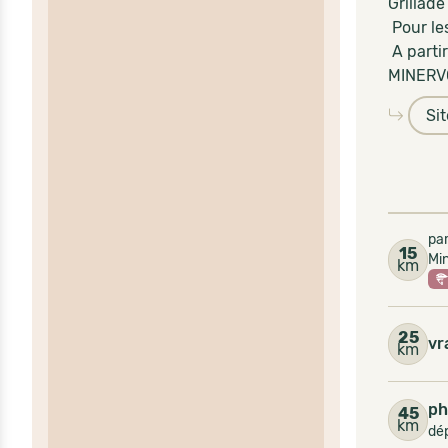
Grillade
Pour le
A parti
MINERV
Si
par
15
Mi
km
25
vr
km
ph
45
km
dép