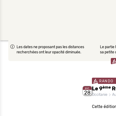
Les dates ne proposant pas les distances
Le partie 
recherchées ont leur opacité diminuée.
sa petite
RANDO
ème
Le 9
R
avr.
28
Occitanie
Au
Cette éditio