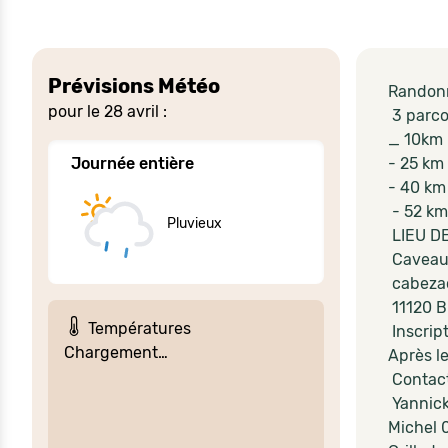
Prévisions Météo
Randonn
pour le 28 avril :
3 parcou
_ 10km
Journée entière
- 25 km 
- 40 km 
- 52 km
Pluvieux
LIEU D
Caveau
cabezac
11120 B
Températures
Inscript
Chargement…
Après le
Contact
Yannic
Michel