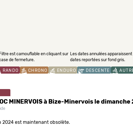
Filtre est camouflable en cliquant sur
Les dates annulées apparaissent s
 case de fermeture.
dates reportées sur fond gris.
RANDO
CHRONO
ENDURO
DESCENTE
AUTR
OC MINERVOIS à Bize-Minervois le dimanche 
de
n 2024 est maintenant obsolète.