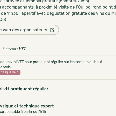
 à l arrivée et Tombola gratuite (nombreux lots)
s accompagnants, à proximité visite de l’Oulibo (rond point 
r de 11h30 , apéritif avec dégustation gratuite des vins du 
OIS
te web des organisateurs
3 circuits VTT
cours vrai VTT pour pratiquant régulier sur les sentiers du haut
nervois
casque vélo
ai vtt pratiquant régulier
ysique et technique expert
art possible à partir de 7h15