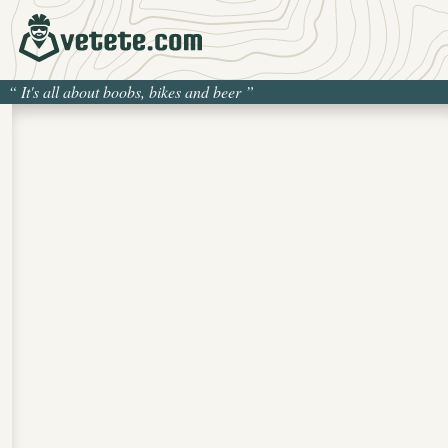
“
It's all about boobs, bikes and beer
”