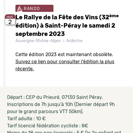
RANDO
ème
Le Rallye de la Fête des Vins (32
sept.
2
édition) à Saint-Péray le samedi 2
septembre 2023
Auvergne-Rhône-Alpes
Ardèche
Cette édition 2023 est maintenant obsolète.
Suivez ce lien pour consulter l'édition la plus
récente.
Départ : CEP du Prieuré, 07130 Saint Péray.
Inscriptions de 7h jusqu’à 10h (Dernier départ 9h
pour le grand parcours VTT 50km).
Tarif adulte : 10 €
Tarif licencié fédération cycliste : 8€
Moins de 18 ans non licenciés : 5 € (le 2e enfant est