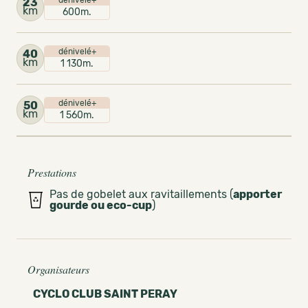
dénivelé+
23
km
600m.
dénivelé+
40
km
1 130m.
dénivelé+
50
km
1 560m.
Prestations
Pas de gobelet aux ravitaillements (
apporter
gourde ou eco-cup
)
Organisateurs
CYCLO CLUB SAINT PERAY