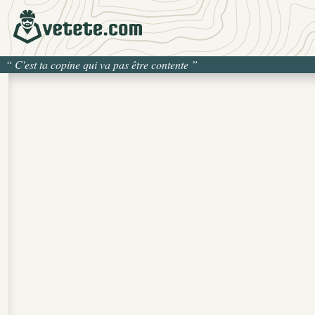
“
C'est ta copine qui va pas être contente
”