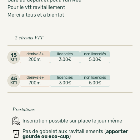
Pour le vtt ravitaillement
Merci a tous et a bientot
2 circuits VTT
dénivelé+
licenciés
non licenciés
15
km
200m.
3,00€
5,00€
dénivelé+
licenciés
non licenciés
45
km
700m.
3,00€
5,00€
Prestations
Inscription possible sur place le jour même
Pas de gobelet aux ravitaillements (
apporter
gourde ou eco-cup
)