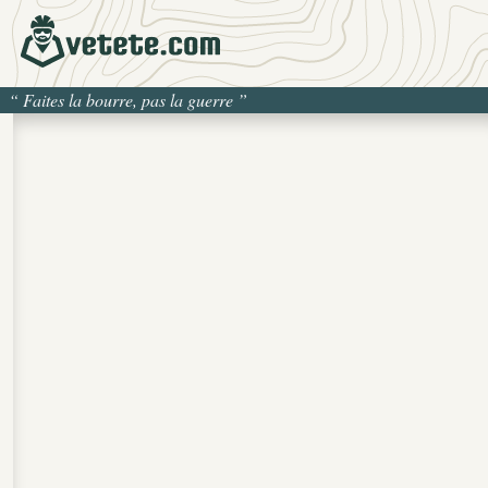
“
Faites la bourre, pas la guerre
”