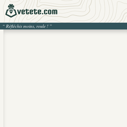
“
Réfléchis moins, roule !
”