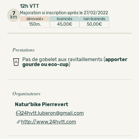
12h VTT
7
Majoration si inscription après le 27/02/2022
km
dénivelé+
licenciés
non licenciés
150m.
45,00€
50,00€
Prestations
Pas de gobelet aux ravitaillements (
apporter
gourde ou eco-cup
)
Organisateurs
Natur'bike Pierrevert
24hvtt.luberon@gmail.com
http://www.24hvtt.com