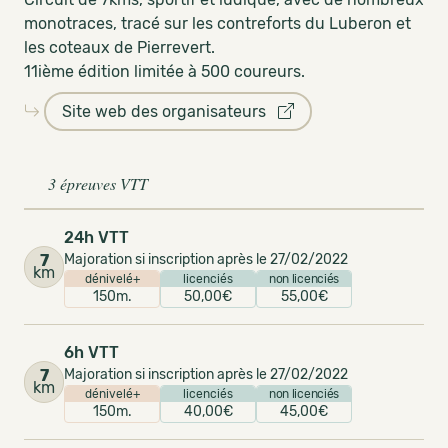
monotraces, tracé sur les contreforts du Luberon et
les coteaux de Pierrevert.
11ième édition limitée à 500 coureurs.
Site web des organisateurs
3 épreuves VTT
24h VTT
7
Majoration si inscription après le 27/02/2022
km
dénivelé+
licenciés
non licenciés
150m.
50,00€
55,00€
6h VTT
7
Majoration si inscription après le 27/02/2022
km
dénivelé+
licenciés
non licenciés
150m.
40,00€
45,00€