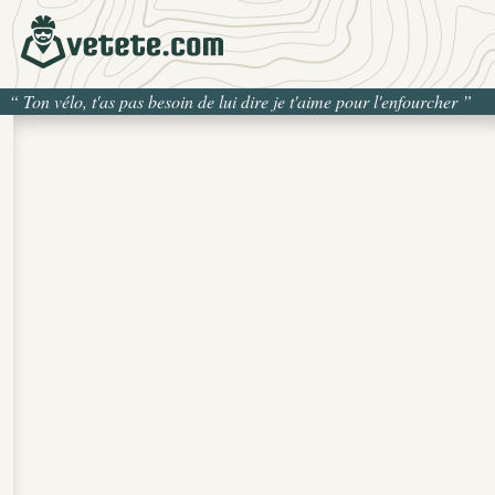
“
Ton vélo, t'as pas besoin de lui dire je t'aime pour l'enfourcher
”