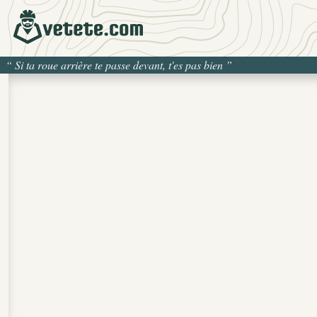
“
Si ta roue arrière te passe devant, t'es pas bien
”