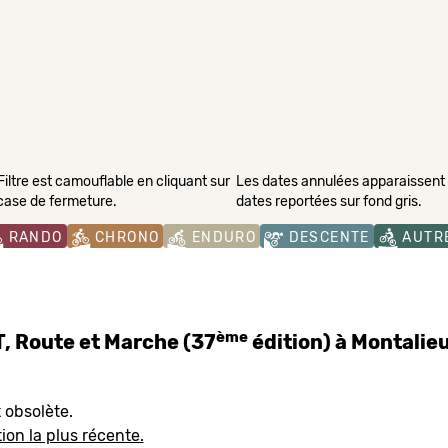
Filtre est camouflable en cliquant sur
Les dates annulées apparaissent s
 case de fermeture.
dates reportées sur fond gris.
RANDO
CHRONO
ENDURO
DESCENTE
AUTR
ème
, Route et Marche (37
édition) à Montalieu
 obsolète.
tion la plus récente.