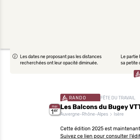
Les dates ne proposant pas les distances
Le partie 
recherchées ont leur opacité diminuée.
sa petite
RANDO
FÊTE DU TRAVAIL
Les Balcons du Bugey VTT
mai
er
1
Auvergne-Rhône-Alpes
Isère
Cette édition 2025 est maintenant
Suivez ce lien pour consulter l'édi