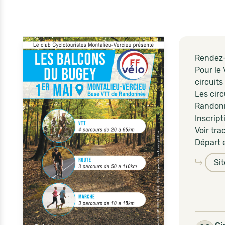
Rendez-
Pour le
circuits
Les cir
Randonn
Inscript
Voir tra
Départ e
Si