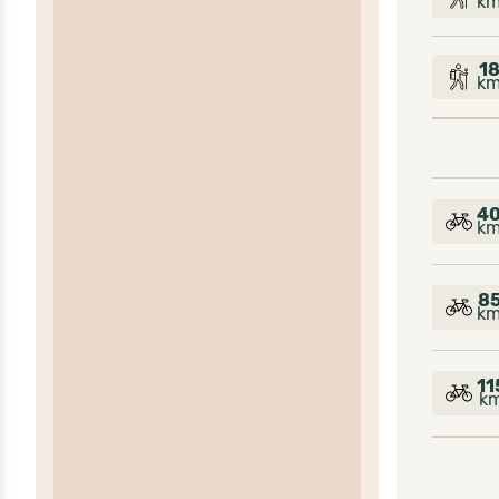
k
1
k
4
k
8
k
11
k