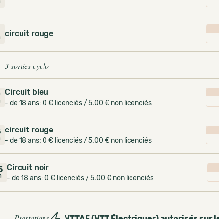
m
8
circuit rouge
m
3 sorties cyclo
Circuit bleu
0
m
- de 18 ans: 0 € licenciés / 5.00 € non licenciés
circuit rouge
5
m
- de 18 ans: 0 € licenciés / 5.00 € non licenciés
Circuit noir
5
m
- de 18 ans: 0 € licenciés / 5.00 € non licenciés
Prestations
VTTAE (VTT Électriques) autorisés sur l