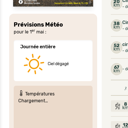
Ci
20
km
- d
Ci
38
Prévisions Météo
km
- d
er
pour le 1
mai :
ci
52
Journée entière
km
- d
Ciel dégagé
67
- d
km
3
Températures
Chargement…
8
k
1