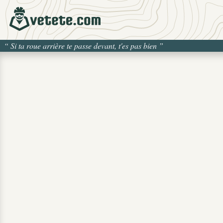
“
Si ta roue arrière te passe devant, t'es pas bien
”