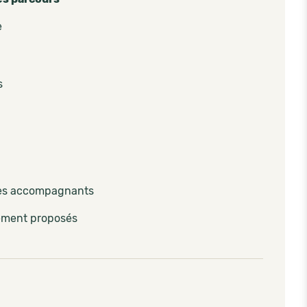
e
s
les accompagnants
lement proposés