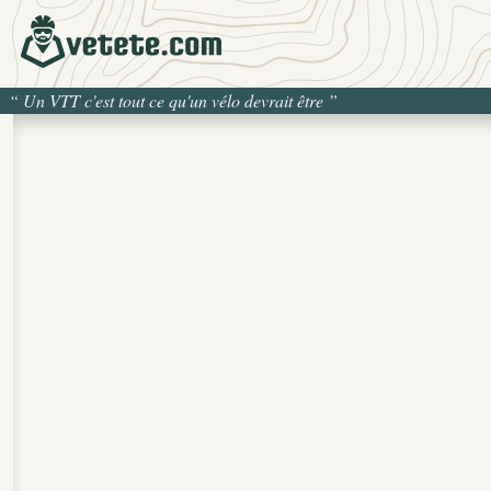
“
Un VTT c'est tout ce qu'un vélo devrait être
”