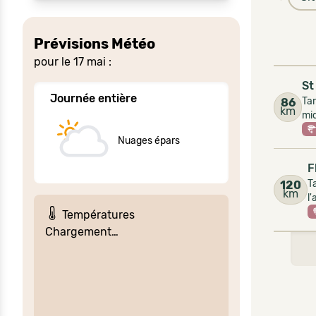
Prévisions Météo
pour le 17 mai :
St
Journée entière
Tar
86
km
mid
Nuages épars
F
T
120
km
l
Températures
Chargement…