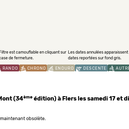
Filtre est camouflable en cliquant sur
Les dates annulées apparaissent s
 case de fermeture.
dates reportées sur fond gris.
RANDO
CHRONO
ENDURO
DESCENTE
AUTR
ème
Mont (34
édition) à Flers les samedi 17 et
 maintenant obsolète.