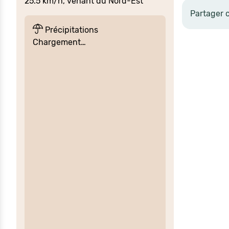
25.5 km/h, venant du Nord-Est
Partager 
Précipitations
Chargement…