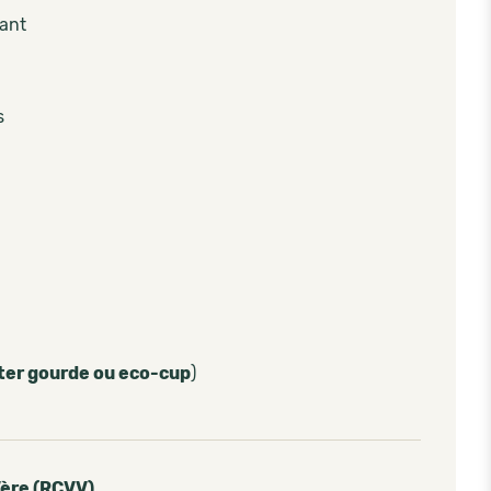
pant
s
ter gourde ou eco-cup
)
Vère (RCVV)