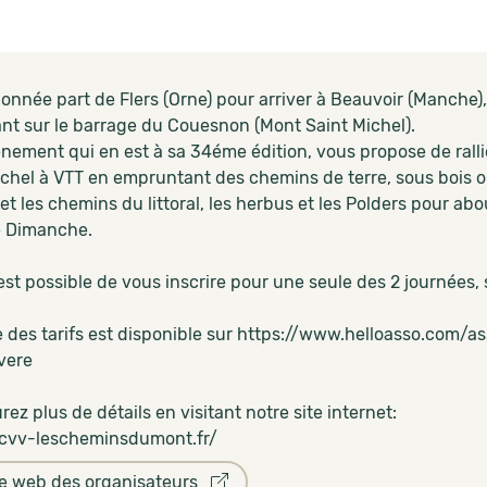
onnée part de Flers (Orne) pour arriver à Beauvoir (Manch
ant sur le barrage du Couesnon (Mont Saint Michel).
nement qui en est à sa 34éme édition, vous propose de ralli
ichel à VTT en empruntant des chemins de terre, sous bois ou
t les chemins du littoral, les herbus et les Polders pour a
le Dimanche.
est possible de vous inscrire pour une seule des 2 journées,
le des tarifs est disponible sur https://www.helloasso.com
vere
ez plus de détails en visitant notre site internet:
rcvv-lescheminsdumont.fr/
te web des organisateurs