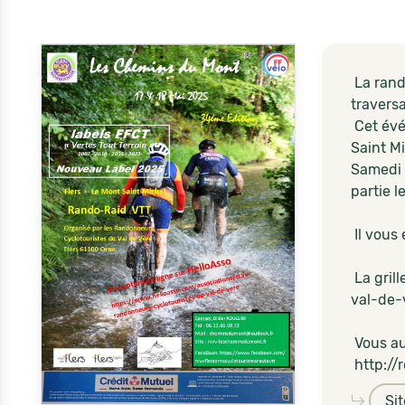
La rand
travers
Cet évé
Saint M
Samedi e
partie 
Il vous 
La gril
val-de-
Vous aur
http://
Si