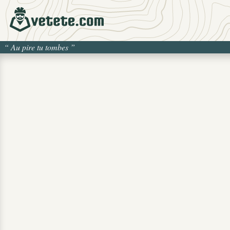
“
Au pire tu tombes
”