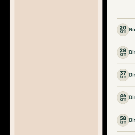
20
No
km
28
Di
km
37
Di
km
46
Di
km
58
Di
km