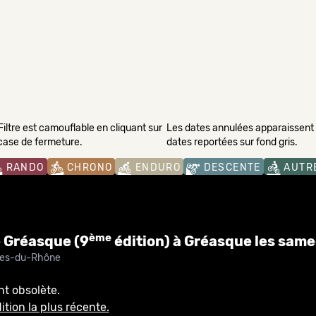
Filtre est camouflable en cliquant sur
Les dates annulées apparaissent s
 case de fermeture.
dates reportées sur fond gris.
RANDO
CHRONO
ENDURO
DESCENTE
AUTR
ème
e Gréasque (9
édition) à Gréasque les same
es-du-Rhône
nt obsolète.
ition la plus récente.