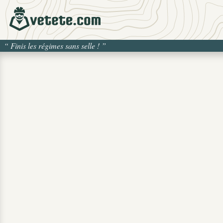
“
Finis les régimes sans selle !
”