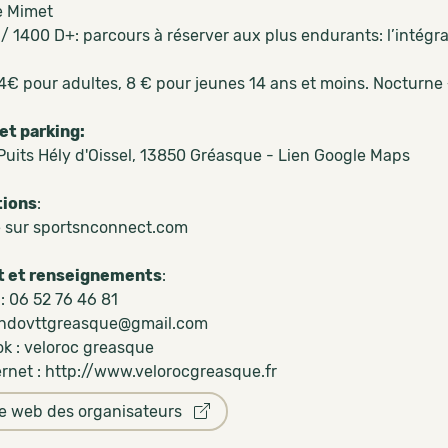
e Mimet
 / 1400 D+: parcours à réserver aux plus endurants: l’intég
14€ pour adultes, 8 € pour jeunes 14 ans et moins. Nocturne
et parking:
Puits Hély d'Oissel, 13850 Gréasque -
Lien Google Maps
tions
:
e sur
sportsnconnect.com
t et renseignements
:
 : 06 52 76 46 81
randovttgreasque@gmail.com
k : veloroc greasque
ernet :
http://www.velorocgreasque.fr
te web des organisateurs