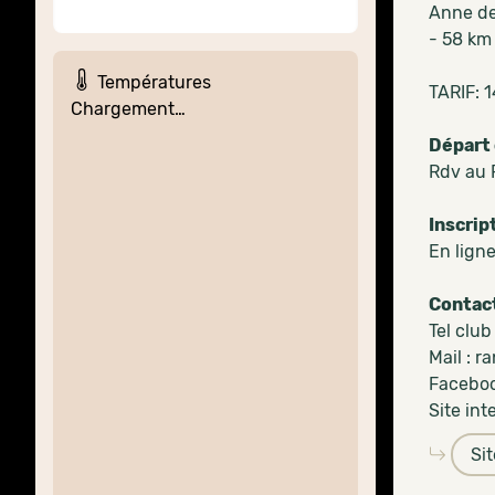
Anne d
- 58 km
Températures
TARIF: 
Chargement…
Départ 
Rdv au 
Inscrip
En lign
Contac
Tel club
Mail : 
Faceboo
Site int
Si