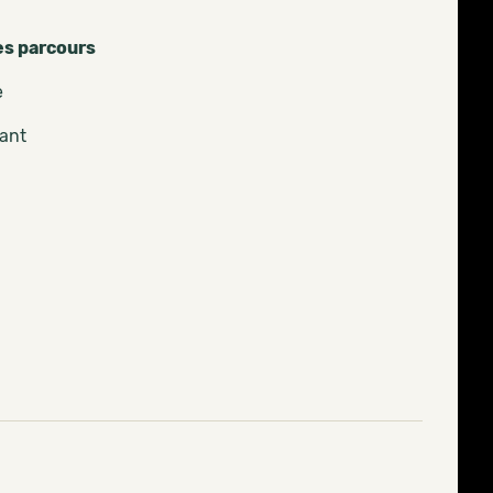
es parcours
e
pant