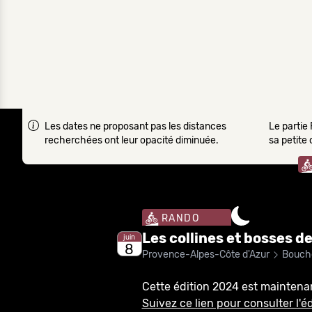
Les dates ne proposant pas les distances
Le partie 
recherchées ont leur opacité diminuée.
sa petite
RANDO
Les collines et bosses d
juin
8
Provence-Alpes-Côte d'Azur
Bouch
Cette édition 2024 est maintena
Suivez ce lien pour consulter l'éd