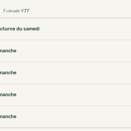
5 circuits VTT
cturne du samedi
manche
manche
manche
manche