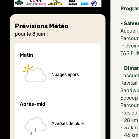
Progr
- Same
Prévisions Météo
Accueil
pour le 8 juin :
Parcour
Prévoir 
TARIF: 1
Matin
-
Diman
Nuages épars
L'accuei
Ravitail
Sandwic
Ecocup o
Après-midi
Parcour
Plusieur
- 28 km
Averses de pluie
- 37 km
- 46 km