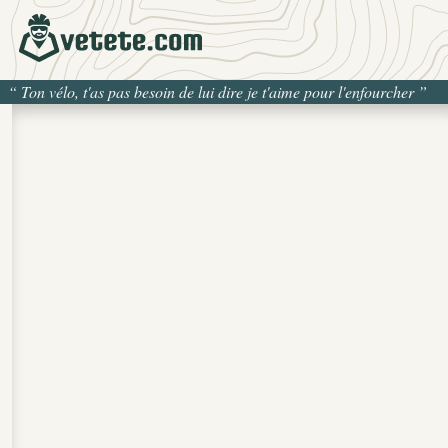
“
Ton vélo, t'as pas besoin de lui dire je t'aime pour l'enfourcher
”