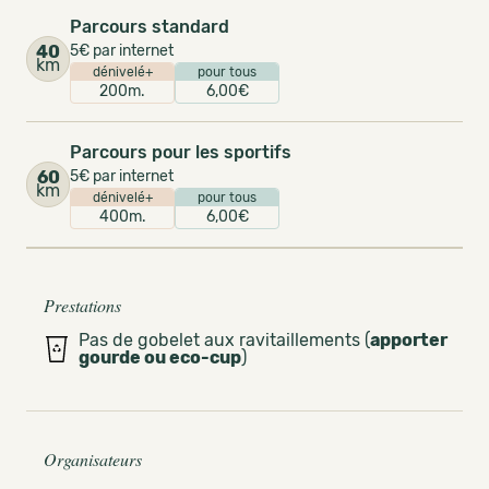
Parcours standard
40
5€ par internet
km
dénivelé+
pour tous
200m.
6,00€
Parcours pour les sportifs
60
5€ par internet
km
dénivelé+
pour tous
400m.
6,00€
Prestations
Pas de gobelet aux ravitaillements (
apporter
gourde ou eco-cup
)
Organisateurs