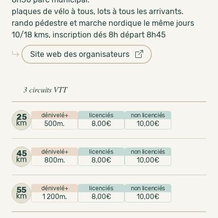
plaques de vélo à tous, lots à tous les arrivants.
rando pédestre et marche nordique le même jours
10/18 kms, inscription dés 8h départ 8h45
Site web des organisateurs
3 circuits VTT
dénivelé+
licenciés
non licenciés
25
km
500m.
8,00€
10,00€
dénivelé+
licenciés
non licenciés
45
km
800m.
8,00€
10,00€
dénivelé+
licenciés
non licenciés
55
km
1 200m.
8,00€
10,00€