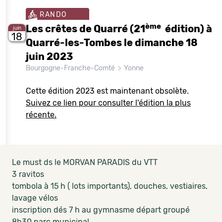
RANDO
ème
Les crêtes de Quarré (21
édition) à
juin
18
Quarré-les-Tombes le dimanche 18
juin 2023
Bourgogne-Franche-Comté
Yonne
Cette édition 2023 est maintenant obsolète.
Suivez ce lien pour consulter l'édition la plus
récente.
Le must ds le MORVAN PARADIS du VTT
3 ravitos
tombola à 15 h ( lots importants), douches, vestiaires,
lavage vélos
inscription dés 7 h au gymnasme départ groupé
8h30 parc municipal.