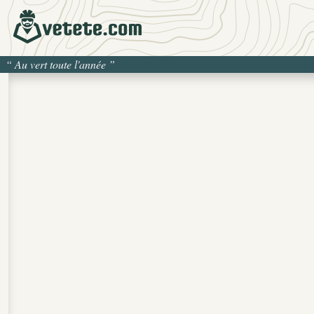
“
Au vert toute l'année
”