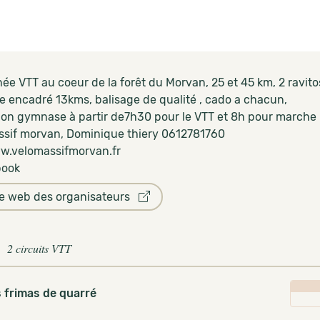
ée VTT au coeur de la forêt du Morvan, 25 et 45 km, 2 ravito
e encadré 13kms, balisage de qualité , cado a chacun,
tion gymnase à partir de7h30 pour le VTT et 8h pour marche
ssif morvan, Dominique thiery 0612781760
ww.velomassifmorvan.fr
book
te web des organisateurs
2 circuits VTT
s frimas de quarré