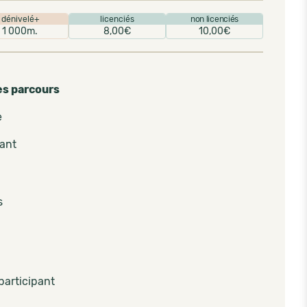
dénivelé+
licenciés
non licenciés
1 000m.
8,00€
10,00€
es parcours
e
pant
s
participant