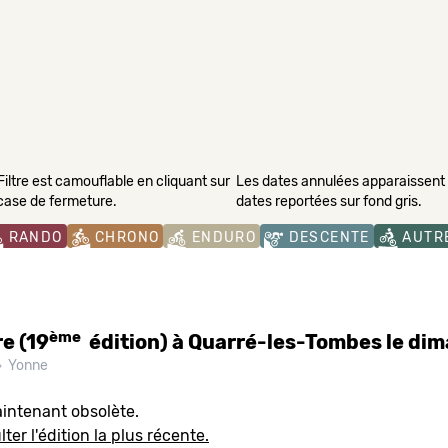
Filtre est camouflable en cliquant sur
Les dates annulées apparaissent s
 case de fermeture.
dates reportées sur fond gris.
RANDO
CHRONO
ENDURO
DESCENTE
AUTR
ème
e (19
édition) à Quarré-les-Tombes le di
Yonne
aintenant obsolète.
ter l'édition la plus récente.