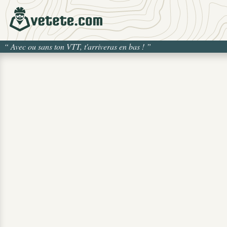
“
Avec ou sans ton VTT, t'arriveras en bas !
”