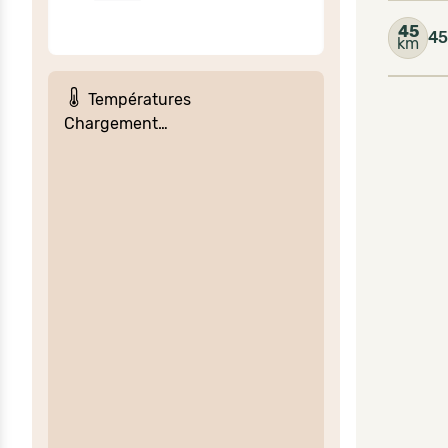
45
45
km
Températures
Chargement…