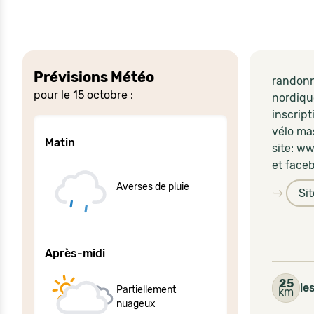
Prévisions Météo
randonn
pour le 15 octobre :
nordiqu
inscrip
vélo ma
Matin
site: w
et face
Averses de pluie
Si
Après-midi
25
le
Partiellement
km
nuageux