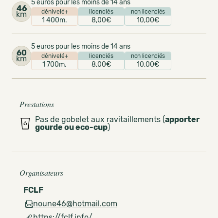
5 euros pour les moins de 14 ans
46
dénivelé+
licenciés
non licenciés
km
1 400m.
8,00€
10,00€
5 euros pour les moins de 14 ans
60
dénivelé+
licenciés
non licenciés
km
1 700m.
8,00€
10,00€
Prestations
Pas de gobelet aux ravitaillements (
apporter
gourde ou eco-cup
)
Organisateurs
FCLF
noune46@hotmail.com
https://fclf.info/