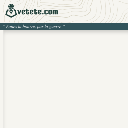
“
Faites la bourre, pas la guerre
”