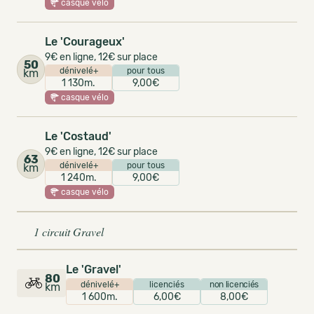
casque vélo
Le 'Courageux'
9€ en ligne, 12€ sur place
50
dénivelé+
pour tous
km
1 130m.
9,00€
casque vélo
Le 'Costaud'
9€ en ligne, 12€ sur place
63
dénivelé+
pour tous
km
1 240m.
9,00€
casque vélo
1 circuit Gravel
Le 'Gravel'
80
dénivelé+
licenciés
non licenciés
km
1 600m.
6,00€
8,00€