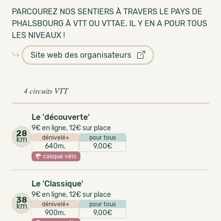
PARCOUREZ NOS SENTIERS À TRAVERS LE PAYS DE
PHALSBOURG À VTT OU VTTAE, IL Y EN A POUR TOUS
LES NIVEAUX !
Site web des organisateurs
4 circuits VTT
Le 'découverte'
9€ en ligne, 12€ sur place
28
dénivelé+
pour tous
km
640m.
9,00€
casque vélo
Le 'Classique'
9€ en ligne, 12€ sur place
38
dénivelé+
pour tous
km
900m.
9,00€