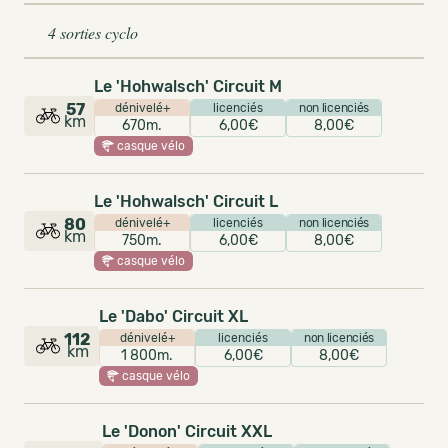
4 sorties cyclo
Le 'Hohwalsch' Circuit M
57
dénivelé+
licenciés
non licenciés
km
670m.
6,00€
8,00€
casque vélo
Le 'Hohwalsch' Circuit L
80
dénivelé+
licenciés
non licenciés
km
750m.
6,00€
8,00€
casque vélo
Le 'Dabo' Circuit XL
112
dénivelé+
licenciés
non licenciés
km
1 800m.
6,00€
8,00€
casque vélo
Le 'Donon' Circuit XXL