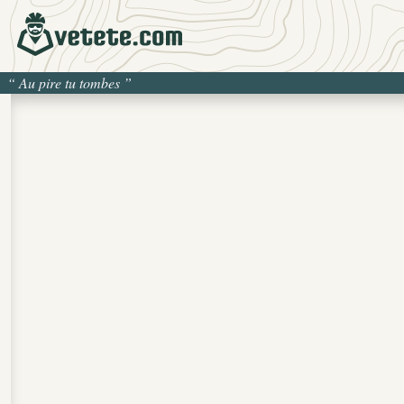
“
Au pire tu tombes
”