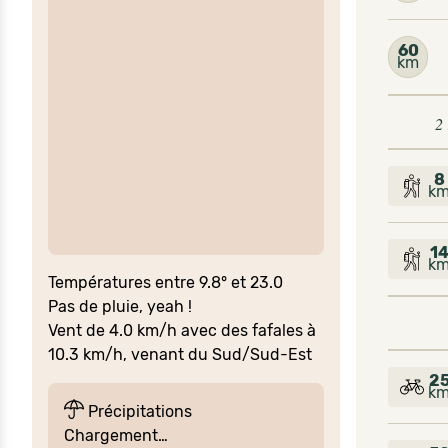
60
km
2
8
k
1
k
Températures entre 9.8° et 23.0
Pas de pluie, yeah !
Vent de 4.0 km/h avec des fafales à
10.3 km/h, venant du Sud/Sud-Est
2
k
Précipitations
Chargement…