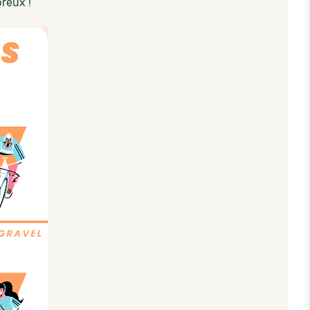
reux !