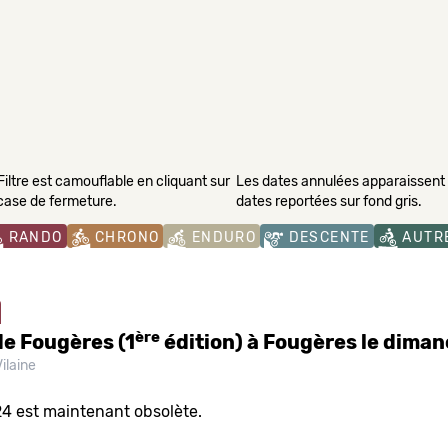
Filtre est camouflable en cliquant sur
Les dates annulées apparaissent s
 case de fermeture.
dates reportées sur fond gris.
RANDO
CHRONO
ENDURO
DESCENTE
AUTR
ère
e Fougères (1
édition) à Fougères le diman
ilaine
24 est maintenant obsolète.