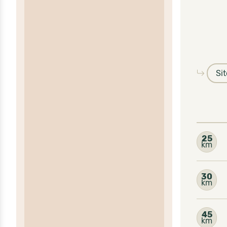
Si
25
km
30
km
45
km