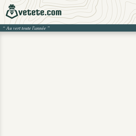
“
Au vert toute l'année
”