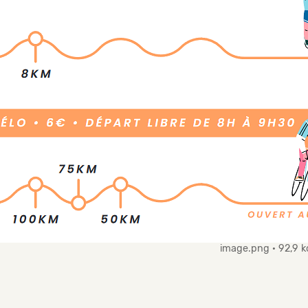
image.png
92,9 k