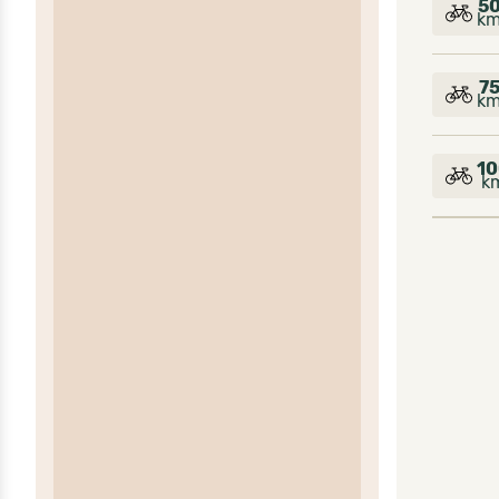
5
k
7
k
10
k