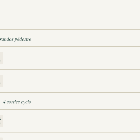
 randos pédestre
m
4
m
4 sorties cyclo
5
m