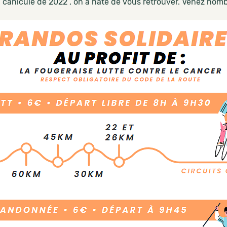
a canicule de 2022 , on a hâte de vous retrouver. Venez nomb