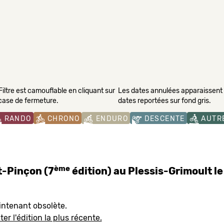
Filtre est camouflable en cliquant sur
Les dates annulées apparaissent s
 case de fermeture.
dates reportées sur fond gris.
RANDO
CHRONO
ENDURO
DESCENTE
AUTR
ème
-Pinçon (7
édition) au Plessis-Grimoult l
intenant obsolète.
er l'édition la plus récente.