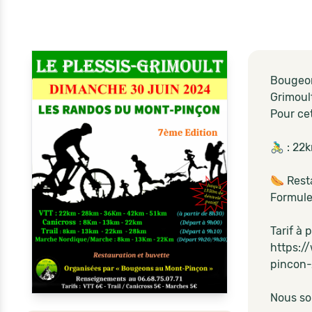
Bougeon
Grimoul
Pour ce
🚴‍♂️ : 
🌭 Rest
Formule
Tarif à
https:/
pincon
Nous so