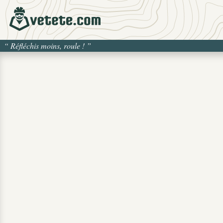
“
Réfléchis moins, roule !
”