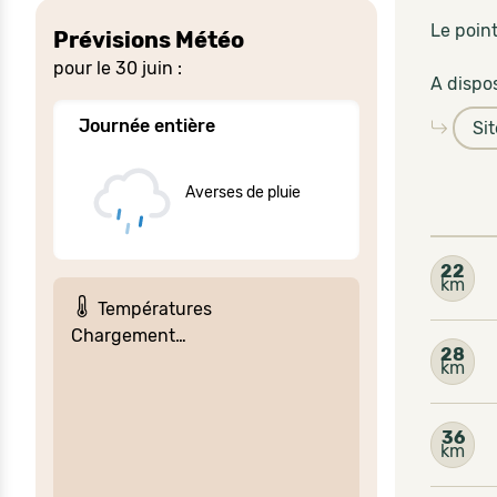
Le point
Prévisions Météo
pour le 30 juin :
A dispos
Journée entière
Si
Averses de pluie
22
km
Températures
Chargement…
28
km
36
km