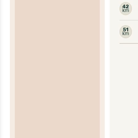
42
km
51
km