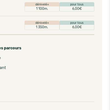
dénivelé+
pour tous
1 100m.
6,00€
dénivelé+
pour tous
1 350m.
6,00€
es parcours
e
pant