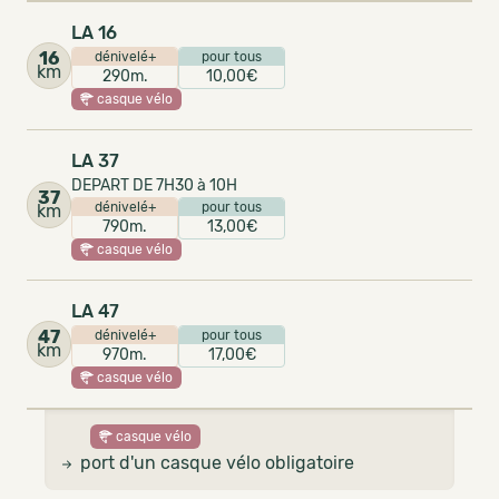
LA 16
16
dénivelé+
pour tous
km
290m.
10,00€
casque vélo
LA 37
DEPART DE 7H30 à 10H
37
dénivelé+
pour tous
km
790m.
13,00€
casque vélo
LA 47
47
dénivelé+
pour tous
km
970m.
17,00€
casque vélo
casque vélo
port d'un casque vélo obligatoire