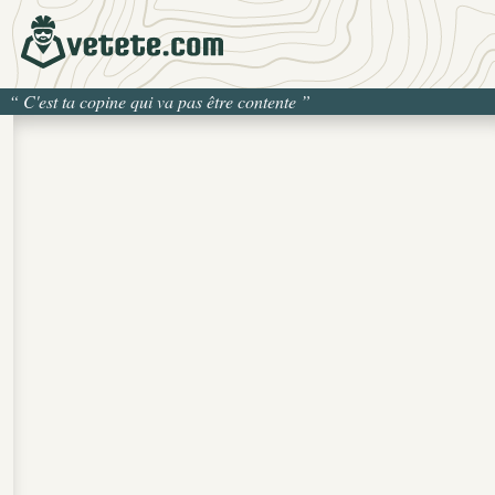
“
C'est ta copine qui va pas être contente
”