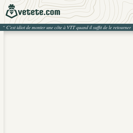
“
C'est idiot de monter une côte à VTT quand il suffit de le retourner
pour la descendre
”