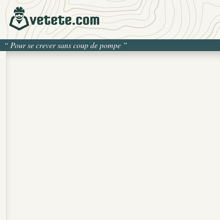
“
Pour se crever sans coup de pompe
”