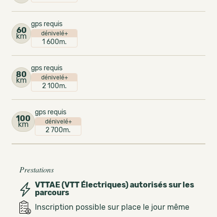
gps requis
60
dénivelé+
km
1 600m.
gps requis
80
dénivelé+
km
2 100m.
gps requis
100
dénivelé+
km
2 700m.
Prestations
VTTAE (VTT Électriques) autorisés sur les
parcours
Inscription possible sur place le jour même