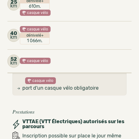
dénivelé+
25
km
610m.
casque vélo
casque vélo
40
dénivelé+
km
1 066m.
52
casque vélo
km
casque vélo
port d'un casque vélo obligatoire
Prestations
VTTAE (VTT Électriques) autorisés sur les
parcours
Inscription possible sur place le jour même