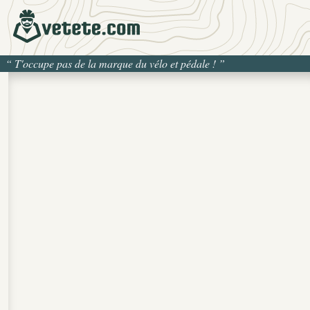
“
T'occupe pas de la marque du vélo et pédale !
”