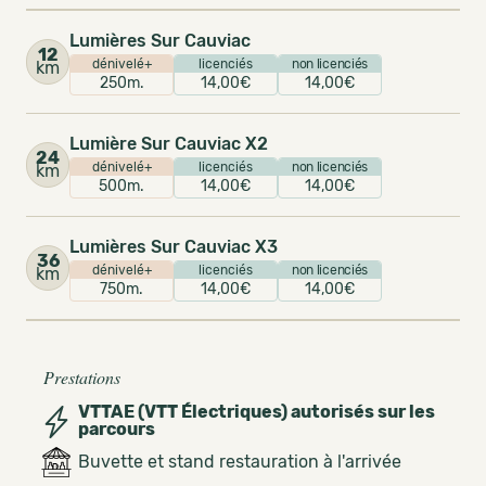
Lumières Sur Cauviac
12
dénivelé+
licenciés
non licenciés
km
250m.
14,00€
14,00€
Lumière Sur Cauviac X2
24
dénivelé+
licenciés
non licenciés
km
500m.
14,00€
14,00€
Lumières Sur Cauviac X3
36
dénivelé+
licenciés
non licenciés
km
750m.
14,00€
14,00€
Prestations
VTTAE (VTT Électriques) autorisés sur les
parcours
Buvette et stand restauration à l'arrivée