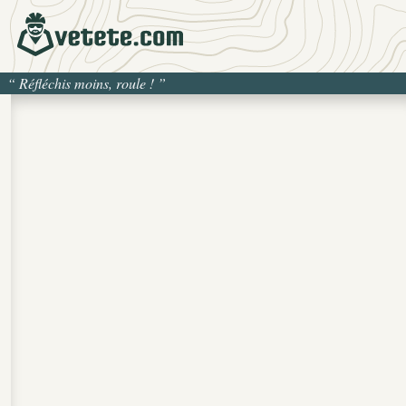
“
Réfléchis moins, roule !
”