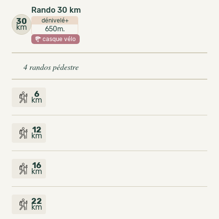
Rando 30 km
30
dénivelé+
km
650m.
casque vélo
4 randos pédestre
6
km
12
km
16
km
22
km