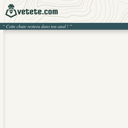
“
Cette chute restera dans ton anal !
”