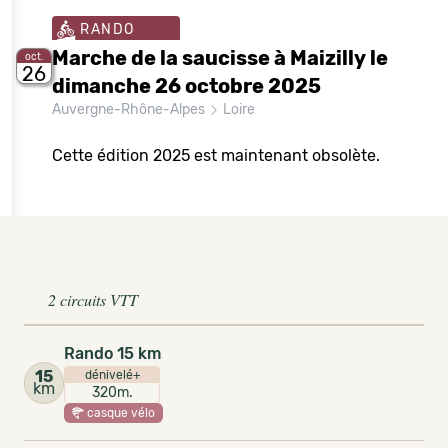
RANDO
Marche de la saucisse à Maizilly le
oct.
26
dimanche 26 octobre 2025
Auvergne-Rhône-Alpes
Loire
Cette édition 2025 est maintenant obsolète.
2 circuits VTT
Rando 15 km
15
dénivelé+
km
320m.
casque vélo