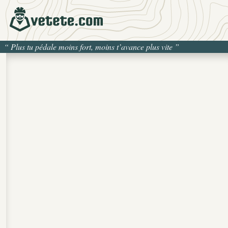
“
Plus tu pédale moins fort, moins t’avance plus vite
”