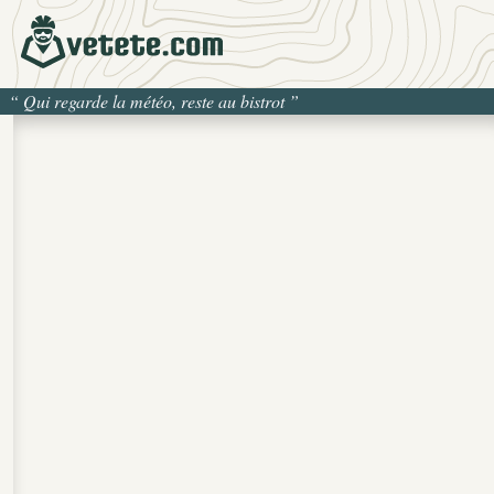
“
Qui regarde la météo, reste au bistrot
”