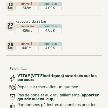
dénivelé+
pour tous
12
km
246m.
4,00€
Raccourci du 28 km
22
dénivelé+
pour tous
km
428m.
4,00€
dénivelé+
pour tous
28
km
440m.
4,00€
Prestations
VTTAE (VTT Électriques) autorisés sur les
parcours
Repas sur réservation uniquement
Pas de gobelet aux ravitaillements (
apporter
gourde ou eco-cup
)
Randonnées pédestres disponibles pour les