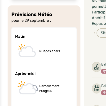
ravitai
permett
Particip
Prévisions Météo
Apéritif
pour le 29 septembre :
Repas p
Si
Matin
Nuages épars
Bal
7
km
Après-midi
Bal
Partiellement
14
km
nuageux