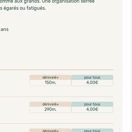
s comme aux grands. Une organisation serrée
s égarés ou fatigués.
 ans
dénivelé+
pour tous
150m.
4,00€
dénivelé+
pour tous
290m.
4,00€
dénivelé+
pour tous