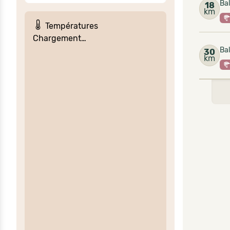
Bal
18
km
Températures
Chargement…
Bal
30
km