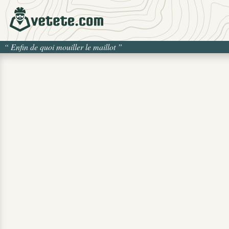
“
Enfin de quoi mouiller le maillot
”