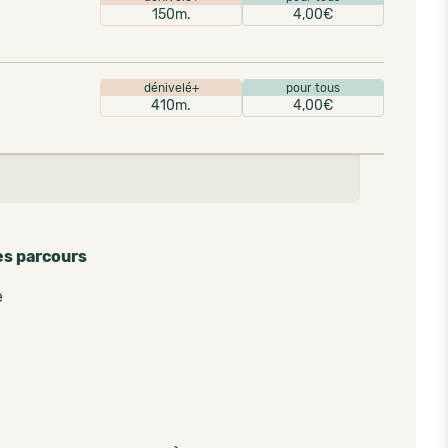
150m.
4,00€
dénivelé+
pour tous
410m.
4,00€
es parcours
e