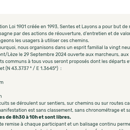
tion Loi 1901 créée en 1993, Sentes et Layons a pour but de
gne par des actions de réouverture, d’entretien et de valori
geons les usagers à utiliser ces chemins.
ourquoi, nous organisons dans un esprit familial la vingt n
t/Lèze le 29 Septembre 2024 ouverte aux marcheurs, aux VT
its communs à tous vous seront proposés dont les départs et
t (N 43.3737 ° / E 1.3645°) :
km
m
uits se déroulent sur sentiers, sur chemins ou sur routes ca
anifestation est sans classement, sans chronométrage et san
es de 8h30 à 10h et sont libres.
te remise à chaque participant et un balisage continu perme