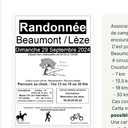
Associa
de campa
encoura
C’est p
Beaumon
4 circu
Cousture
- 7 km
- 13,5 
- 18 km
- 30 k
Ces circ
Cette m
possibl
Une car