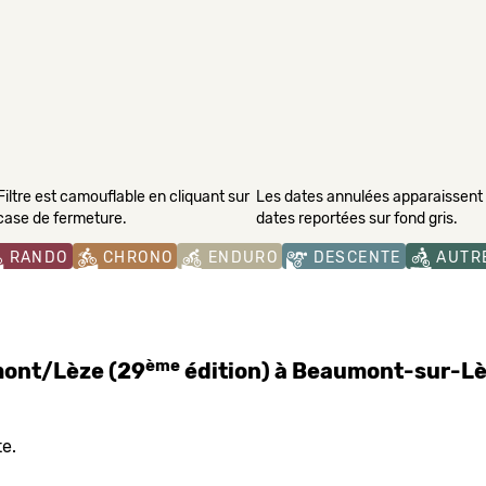
Filtre est camouflable en cliquant sur
Les dates annulées apparaissent s
 case de fermeture.
dates reportées sur fond gris.
RANDO
CHRONO
ENDURO
DESCENTE
AUTR
ème
mont/Lèze (29
édition) à Beaumont-sur-L
e.