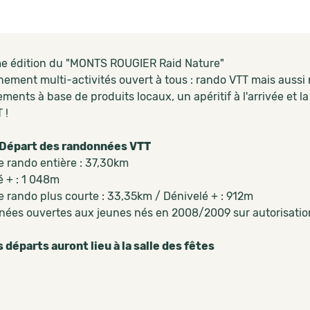
me édition du "MONTS ROUGIER Raid Nature"
ement multi-activités ouvert à tous : rando VTT mais aussi r
lements à base de produits locaux, un apéritif à l'arrivée et la
 !
 Départ des randonnées VTT
e rando entière : 37,30km
é + : 1 048m
e rando plus courte : 33,35km / Dénivelé + : 912m
ées ouvertes aux jeunes nés en 2008/2009 sur autorisatio
s départs auront lieu à la salle des fêtes