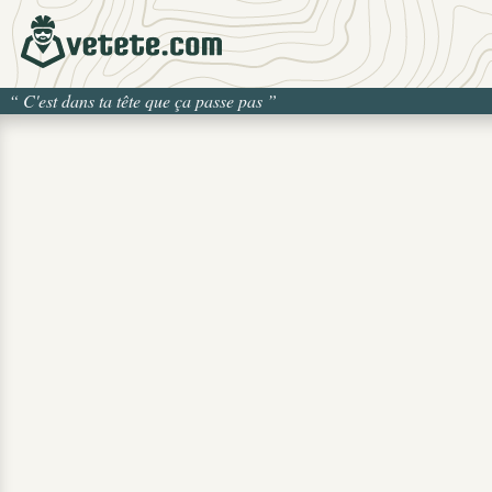
“
C'est dans ta tête que ça passe pas
”