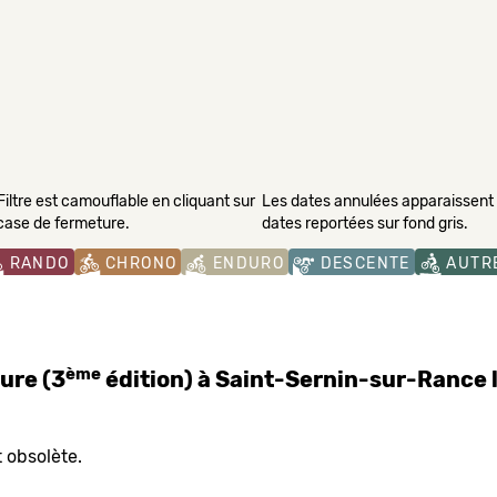
Filtre est camouflable en cliquant sur
Les dates annulées apparaissent s
 case de fermeture.
dates reportées sur fond gris.
RANDO
CHRONO
ENDURO
DESCENTE
AUTR
ème
ure (3
édition) à Saint-Sernin-sur-Rance
 obsolète.