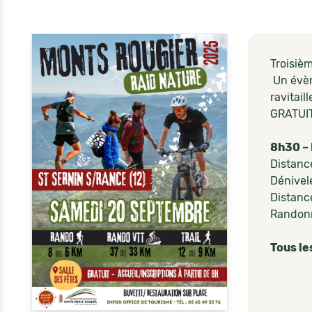
Troisiè
Un évèn
ravitail
GRATUIT
8h30 –
Distanc
Dénivel
Distanc
Randonn
Tous le