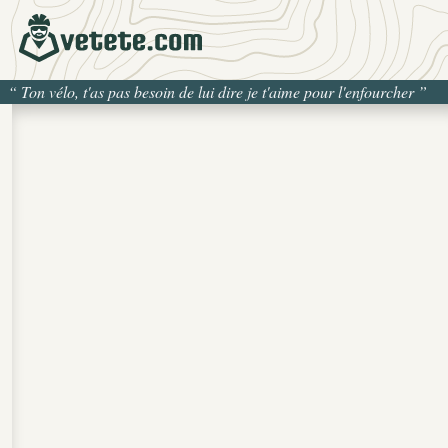
“
Ton vélo, t'as pas besoin de lui dire je t'aime pour l'enfourcher
”