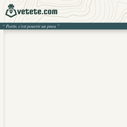
“
Partir, c'est pourrir un pneu
”