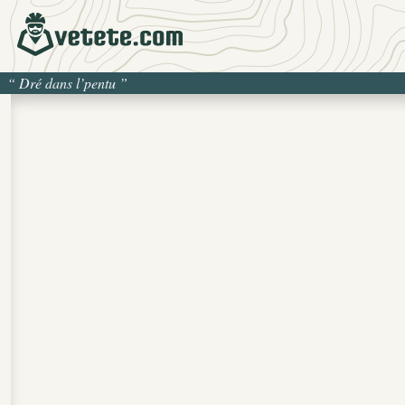
“
Dré dans l’pentu
”