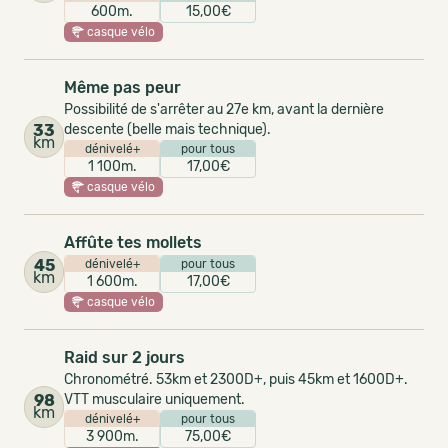
600m.
15,00€
casque vélo
Même pas peur
Possibilité de s'arrêter au 27e km, avant la dernière
33
descente (belle mais technique).
km
dénivelé+
pour tous
1 100m.
17,00€
casque vélo
Affûte tes mollets
45
dénivelé+
pour tous
km
1 600m.
17,00€
casque vélo
Raid sur 2 jours
Chronométré. 53km et 2300D+, puis 45km et 1600D+.
98
VTT musculaire uniquement.
km
dénivelé+
pour tous
3 900m.
75,00€