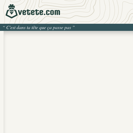
“
C'est dans ta tête que ça passe pas
”