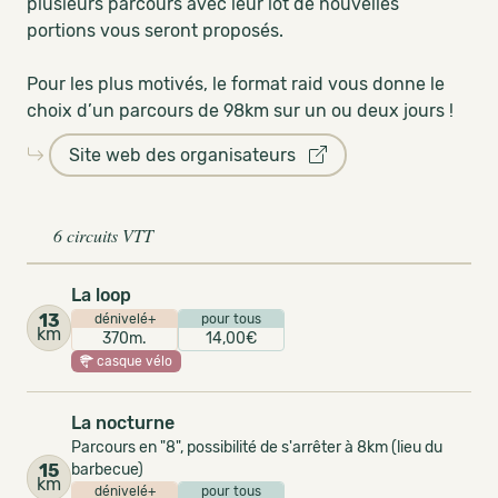
plusieurs parcours avec leur lot de nouvelles
portions vous seront proposés.
Pour les plus motivés, le format raid vous donne le
choix d’un parcours de 98km sur un ou deux jours !
Site web des organisateurs
6 circuits VTT
La loop
13
dénivelé+
pour tous
km
370m.
14,00€
casque vélo
La nocturne
Parcours en "8", possibilité de s'arrêter à 8km (lieu du
15
barbecue)
km
dénivelé+
pour tous