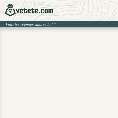
“
Finis les régimes sans selle !
”