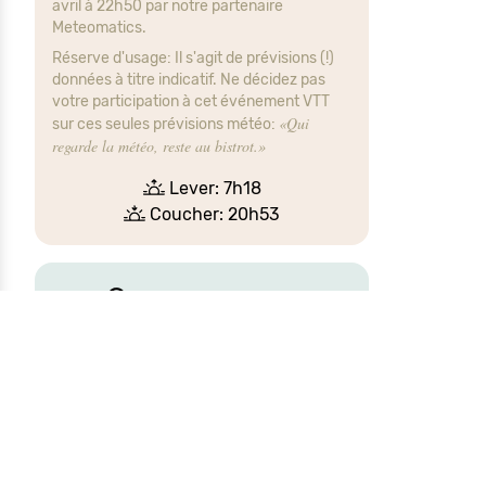
avril à 22h50 par notre partenaire
Meteomatics.
Réserve d'usage: Il s'agit de prévisions (!)
données à titre indicatif. Ne décidez pas
votre participation à cet événement VTT
«Qui
sur ces seules prévisions météo:
regarde la météo, reste au bistrot.»
Lever: 7h18
Coucher: 20h53
Les parcours VTT
proposés empruntent souvent des
chemins sur des terrains privés, et
votre vélo a beau être tout-terrain,
ces autorisations de passage ont été
le fruit de rudes négociations avec