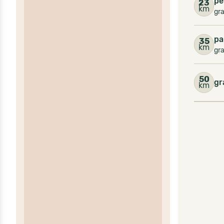
pe
23
km
gra
pa
35
km
gra
50
gr
km