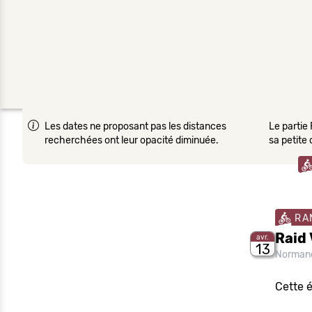
Les dates ne proposant pas les distances
Le partie 
recherchées ont leur opacité diminuée.
sa petite
RA
Raid 
avr.
13
Norman
Cette 