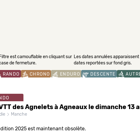
Filtre est camouflable en cliquant sur
Les dates annulées apparaissent s
 case de fermeture.
dates reportées sur fond gris.
RANDO
CHRONO
ENDURO
DESCENTE
AUTR
NDO
VTT des Agnelets à Agneaux le dimanche 13 a
die
Manche
édition 2025 est maintenant obsolète.