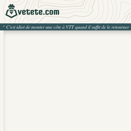
“
C'est idiot de monter une côte à VTT quand il suffit de le retourner
pour la descendre
”