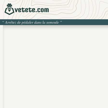
“
Arrêtez de pédaler dans la semoule
”