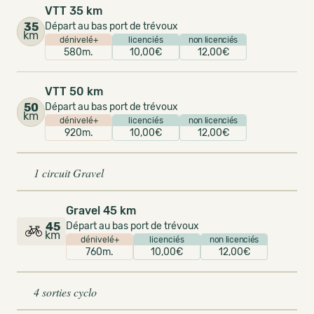
VTT 35 km
35
Départ au bas port de trévoux
km
dénivelé+
licenciés
non licenciés
580m.
10,00€
12,00€
VTT 50 km
50
Départ au bas port de trévoux
km
dénivelé+
licenciés
non licenciés
920m.
10,00€
12,00€
1 circuit Gravel
Gravel 45 km
45
Départ au bas port de trévoux
km
dénivelé+
licenciés
non licenciés
760m.
10,00€
12,00€
4 sorties cyclo