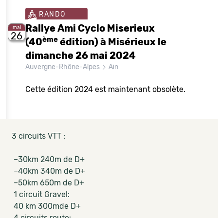
RANDO
Rallye Ami Cyclo Miserieux
mai
26
ème
(40
édition) à Misérieux le
dimanche 26 mai 2024
Auvergne-Rhône-Alpes
Ain
Cette édition 2024 est maintenant obsolète.
3 circuits VTT :
–30km 240m de D+
–40km 340m de D+
–50km 650m de D+
1 circuit Gravel:
40 km 300mde D+
4 circuits route: