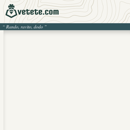
“
Rando, ravito, dodo
”