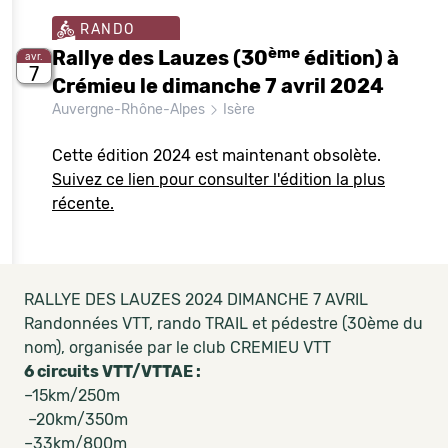
RANDO
ème
Rallye des Lauzes (30
édition) à
avr.
7
Crémieu le dimanche 7 avril 2024
Auvergne-Rhône-Alpes
Isère
Cette édition 2024 est maintenant obsolète.
Suivez ce lien pour consulter l'édition la plus
récente.
RALLYE DES LAUZES 2024 DIMANCHE 7 AVRIL
Randonnées VTT, rando TRAIL et pédestre (30ème du
nom), organisée par le club CREMIEU VTT
6 circuits VTT/VTTAE :
–15km/250m
–20km/350m
–33km/800m